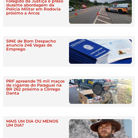
Foragido da Justiça é preso
durante abordagem da
Polícia Militar em Rodovia
próximo a Arcos
SINE de Bom Despacho
anuncia 246 Vagas de
Emprego
PRF apreende 75 mil maços
de cigarros do Paraguai na
BR 262 próximo a Córrego
Danta
MAIS UM DIA OU MENOS
UM DIA?