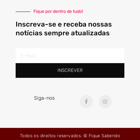
Fique por dentro de tudo!
Inscreva-se e receba nossas
notícias sempre atualizadas
E-
mail
INSCREVER
F
I
Siga-nos
a
n
c
s
e
t
b
a
o
g
o
r
k
a
Todos os direitos reservados. © Fique Sabendo
-
m