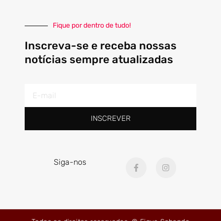
Fique por dentro de tudo!
Inscreva-se e receba nossas
notícias sempre atualizadas
E-
mail
INSCREVER
F
I
Siga-nos
a
n
c
s
e
t
b
a
o
g
o
r
k
a