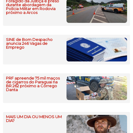
Foragido da Justiça é preso
durante abordagem da
Polícia Militar em Rodovia
próximo a Arcos
SINE de Bom Despacho
anuncia 246 Vagas de
Emprego
PRF apreende 75 mil maços
de cigarros do Paraguai na
BR 262 próximo a Córrego
Danta
MAIS UM DIA OU MENOS UM
DIA?