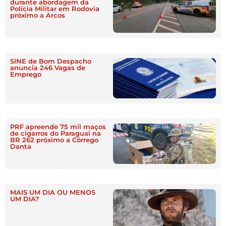
durante abordagem da
Polícia Militar em Rodovia
próximo a Arcos
SINE de Bom Despacho
anuncia 246 Vagas de
Emprego
PRF apreende 75 mil maços
de cigarros do Paraguai na
BR 262 próximo a Córrego
Danta
MAIS UM DIA OU MENOS
UM DIA?