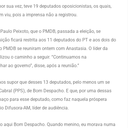
or sua vez, teve 19 deputados oposicionistas, os quais,
 viu, pois a imprensa não a registrou.
, Paulo Peixoto, que o PMDB, passada a eleição, se
ção ficará restrita aos 11 deputados do PT e aos dois do
 do PMDB se reuniram ontem com Anastasia. O líder da
lizou o caminho a seguir. “Continuamos na
ar ao governo”, disse, após a reunião.”
mos supor que desses 13 deputados, pelo menos um se
abral (PPS), de Bom Despacho. E que, por uma dessas
spaço para esse deputado, como faz naquela próspera
o Difusora-AM, líder de audiência.
tando aqui Bom Despacho. Quando menino, eu morava numa