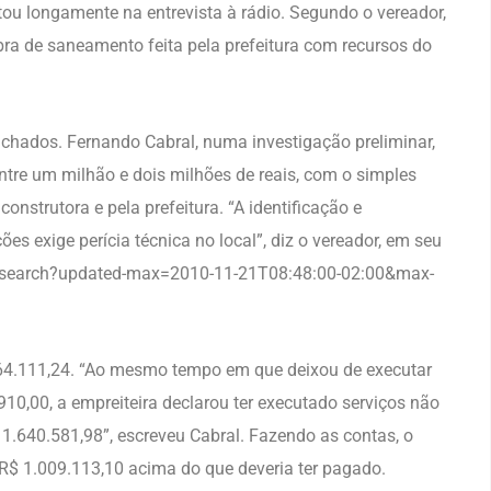
atou longamente na entrevista à rádio. Segundo o vereador,
bra de saneamento feita pela prefeitura com recursos do
chados. Fernando Cabral, numa investigação preliminar,
ntre um milhão e dois milhões de reais, com o simples
strutora e pela prefeitura. “A identificação e
 exige perícia técnica no local”, diz o vereador, em seu
om/search?updated-max=2010-11-21T08:48:00-02:00&max-
5.464.111,24. “Ao mesmo tempo em que deixou de executar
910,00, a empreiteira declarou ter executado serviços não
$ 1.640.581,98”, escreveu Cabral. Fazendo as contas, o
 R$ 1.009.113,10 acima do que deveria ter pagado.