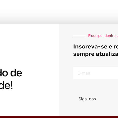
Fique por dentro 
Inscreva-se e r
sempre atualiz
do de
E-
mail
de!
Siga-nos