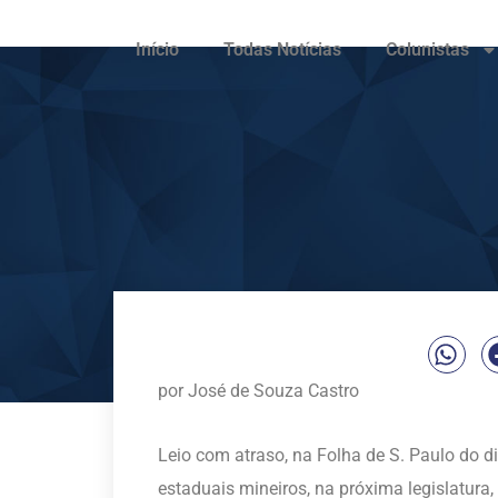
Início
Todas Notícias
Colunistas
por José de Souza Castro
Leio com atraso, na Folha de S. Paulo do 
estaduais mineiros, na próxima legislatura,