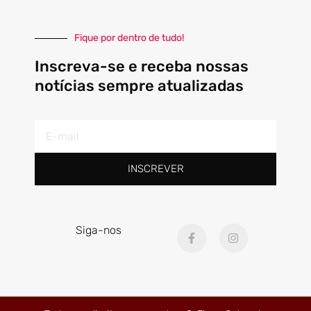
Fique por dentro de tudo!
Inscreva-se e receba nossas
notícias sempre atualizadas
E-
mail
INSCREVER
F
I
Siga-nos
a
n
c
s
e
t
b
a
o
g
o
r
k
a