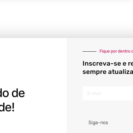
Fique por dentro 
Inscreva-se e r
sempre atualiz
do de
E-
mail
de!
Siga-nos