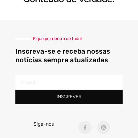
Fique por dentro de tudo!
Inscreva-se e receba nossas
notícias sempre atualizadas
E-
mail
INSCREVER
F
I
Siga-nos
a
n
c
s