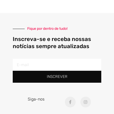
Fique por dentro de tudo!
Inscreva-se e receba nossas
notícias sempre atualizadas
E-
mail
INSCREVER
F
I
Siga-nos
a
n
c
s
e
t