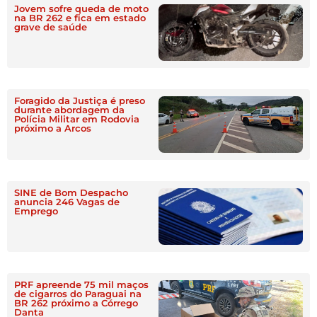
Jovem sofre queda de moto
na BR 262 e fica em estado
grave de saúde
Foragido da Justiça é preso
durante abordagem da
Polícia Militar em Rodovia
próximo a Arcos
SINE de Bom Despacho
anuncia 246 Vagas de
Emprego
PRF apreende 75 mil maços
de cigarros do Paraguai na
BR 262 próximo a Córrego
Danta