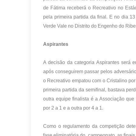
de Fátima receberá o Recreativo no Está
pela primeira partida da final. E no dia 
Verde Vale no Distrito do Engenho do Ribe
Aspirantes
A decisão da categoria Aspirantes será 
após conseguirem passar pelos adversários
o Recreativo empatou com o Cristalino por
primeira partida da semifinal, bastava perd
outra equipe finalista é a Associação que
por 2 a 1 e a outra por 4 a 1.
Como o regulamento da competição det
fase eliminatória do campeonato, as finai