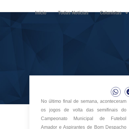
Início
Todas Notícias
Colunistas
No último final de semana, aconteceram
os jogos de volta das semifinais do
Campeonato Municipal de Futebol
Amador e Aspirantes de Bom Despacho