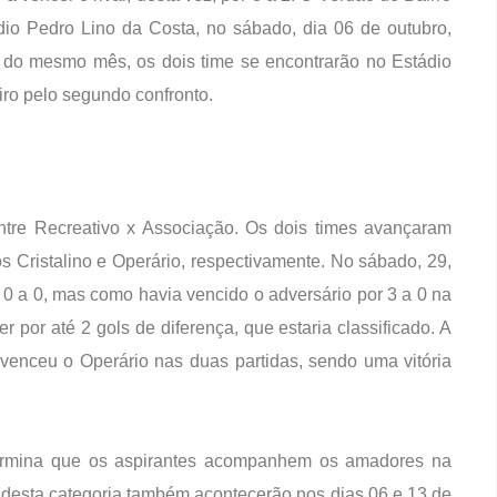
dio Pedro Lino da Costa, no sábado, dia 06 de outubro,
13 do mesmo mês, os dois time se encontrarão no Estádio
iro pelo segundo confronto.
entre Recreativo x Associação. Os dois times avançaram
 Cristalino e Operário, respectivamente. No sábado, 29,
 0 a 0, mas como havia vencido o adversário por 3 a 0 na
er por até 2 gols de diferença, que estaria classificado. A
 venceu o Operário nas duas partidas, sendo uma vitória
ermina que os aspirantes acompanhem os amadores na
s desta categoria também acontecerão nos dias 06 e 13 de