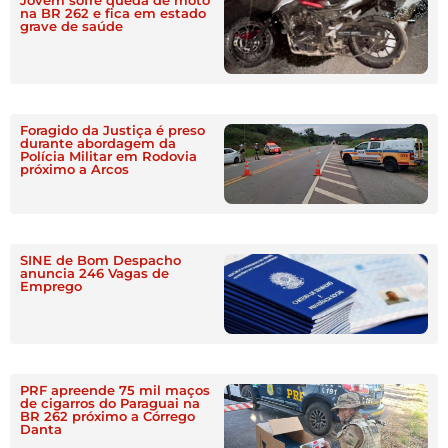
Jovem sofre queda de moto
na BR 262 e fica em estado
grave de saúde
Foragido da Justiça é preso
durante abordagem da
Polícia Militar em Rodovia
próximo a Arcos
SINE de Bom Despacho
anuncia 246 Vagas de
Emprego
PRF apreende 75 mil maços
de cigarros do Paraguai na
BR 262 próximo a Córrego
Danta