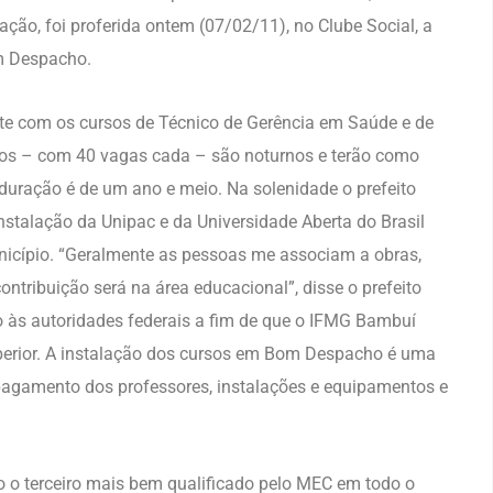
ação, foi proferida ontem (07/02/11), no Clube Social, a
m Despacho.
e com os cursos de Técnico de Gerência em Saúde e de
os – com 40 vagas cada – são noturnos e terão como
 duração é de um ano e meio. Na solenidade o prefeito
nstalação da Unipac e da Universidade Aberta do Brasil
icípio. “Geralmente as pessoas me associam a obras,
ntribuição será na área educacional”, disse o prefeito
o às autoridades federais a fim de que o IFMG Bambuí
uperior. A instalação dos cursos em Bom Despacho é uma
 pagamento dos professores, instalações e equipamentos e
o o terceiro mais bem qualificado pelo MEC em todo o