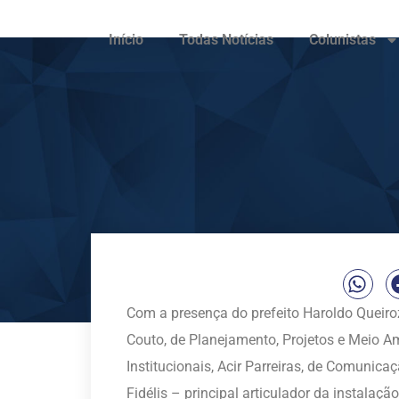
Início
Todas Notícias
Colunistas
Com a presença do prefeito Haroldo Queiro
Couto, de Planejamento, Projetos e Meio A
Institucionais, Acir Parreiras, de Comunica
Fidélis – principal articulador da instalaç