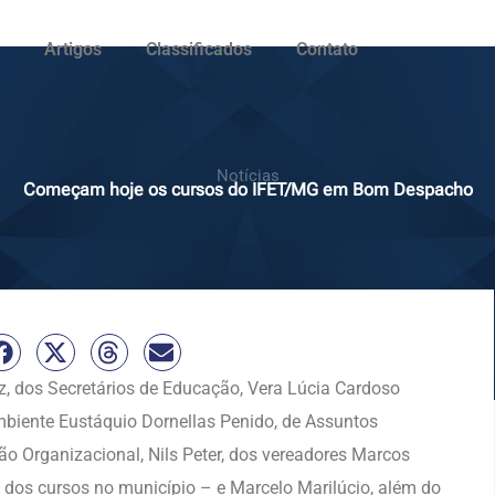
Artigos
Classificados
Contato
Notícias
Começam hoje os cursos do IFET/MG em Bom Despacho
z, dos Secretários de Educação, Vera Lúcia Cardoso
mbiente Eustáquio Dornellas Penido, de Assuntos
ção Organizacional, Nils Peter, dos vereadores Marcos
ão dos cursos no município – e Marcelo Marilúcio, além do