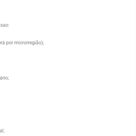
 sao:
á por microrregião);
ário;
l;