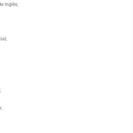
e Inglês;
ial;
;
a;