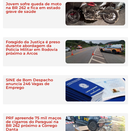
Jovem sofre queda de moto
na BR 262 e fica em estado
grave de saúde
Foragido da Justiça é preso
durante abordagem da
Polícia Militar em Rodovia
próximo a Arcos
SINE de Bom Despacho
anuncia 246 Vagas de
Emprego
PRF apreende 75 mil maços
de cigarros do Paraguai na
BR 262 próximo a Córrego
Danta