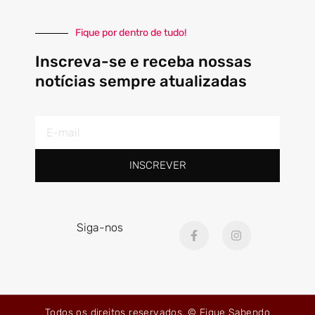
Fique por dentro de tudo!
Inscreva-se e receba nossas
notícias sempre atualizadas
E-
mail
INSCREVER
F
I
Siga-nos
a
n
c
s
e
t
b
a
o
g
o
r
k
a
Todos os direitos reservados. © Fique Sabendo