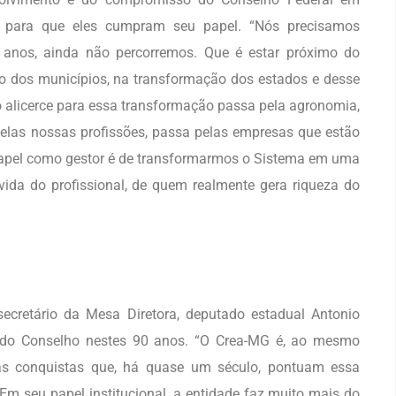
s para que eles cumpram seu papel. “Nós precisamos
 anos, ainda não percorremos. Que é estar próximo do
ão dos municípios, na transformação dos estados e desse
o alicerce para essa transformação passa pela agronomia,
pelas nossas profissões, passa pelas empresas que estão
papel como gestor é de transformarmos o Sistema em uma
 vida do profissional, de quem realmente gera riqueza do
 secretário da Mesa Diretora, deputado estadual Antonio
ria do Conselho nestes 90 anos. “O Crea-MG é, ao mesmo
as conquistas que, há quase um século, pontuam essa
Em seu papel institucional, a entidade faz muito mais do