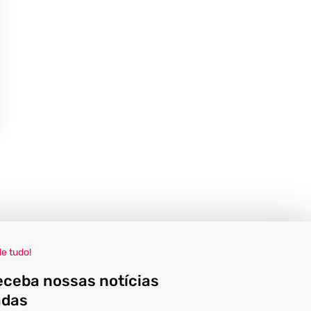
de tudo!
eceba nossas notícias
adas