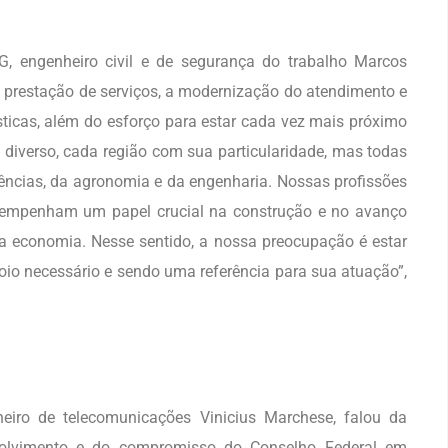
G, engenheiro civil e de segurança do trabalho Marcos
 prestação de serviços, a modernização do atendimento e
sticas, além do esforço para estar cada vez mais próximo
 diverso, cada região com sua particularidade, mas todas
ências, da agronomia e da engenharia. Nossas profissões
esempenham um papel crucial na construção e no avanço
a economia. Nesse sentido, a nossa preocupação é estar
poio necessário e sendo uma referência para sua atuação”,
iro de telecomunicações Vinicius Marchese, falou da
nvolvimento e do compromisso do Conselho Federal em