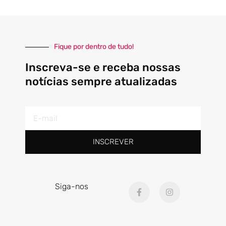
Fique por dentro de tudo!
Inscreva-se e receba nossas
notícias sempre atualizadas
E-
mail
INSCREVER
F
I
Siga-nos
a
n
c
s
e
t
b
a
o
g