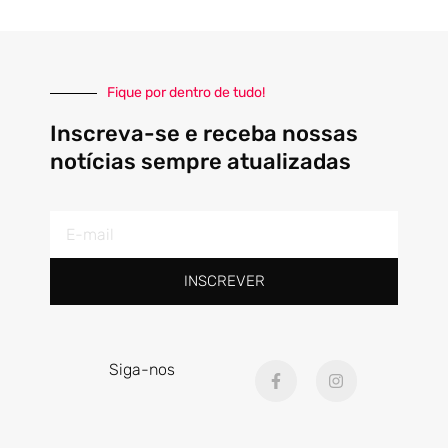
Fique por dentro de tudo!
Inscreva-se e receba nossas
notícias sempre atualizadas
E-
mail
INSCREVER
F
I
Siga-nos
a
n
c
s
e
t
b
a
o
g