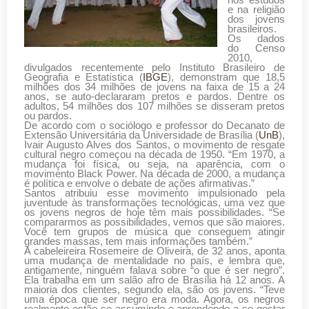
nos estudos
e na religião
dos jovens
brasileiros.
Os dados
do Censo
2010,
divulgados recentemente pelo Instituto Brasileiro de
Geografia e Estatística (
IBGE
), demonstram que 18,5
milhões dos 34 milhões de jovens na faixa de 15 a 24
anos, se auto-declararam pretos e pardos. Dentre os
adultos, 54 milhões dos 107 milhões se disseram pretos
ou pardos.
De acordo com o sociólogo e professor do Decanato de
Extensão Universitária da Universidade de Brasília (
UnB
),
Ivair Augusto Alves dos Santos, o movimento de resgate
cultural negro começou na década de 1950. “Em 1970, a
mudança foi física, ou seja, na aparência, com o
movimento Black Power. Na década de 2000, a mudança
é política e envolve o debate de ações afirmativas.”
Santos atribuiu esse movimento impulsionado pela
juventude às transformações tecnológicas, uma vez que
os jovens negros de hoje têm mais possibilidades. “Se
compararmos as possibilidades, vemos que são maiores.
Você tem grupos de música que conseguem atingir
grandes massas, tem mais informações também.”
A cabeleireira Rosemeire de Oliveira, de 32 anos, aponta
uma mudança de mentalidade no país, e lembra que,
antigamente, ninguém falava sobre “o que é ser negro”.
Ela trabalha em um salão afro de Brasília há 12 anos. A
maioria dos clientes, segundo ela, são os jovens. “Teve
uma época que ser negro era moda. Agora, os negros