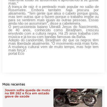
realmente estão se assumindo e aprendendo a se gostar
mais.”
A trança de raiz é o penteado mais popular no salão de
Rosemeire. Embora também haja procura por
alisamento. “Tem gente que alisa o cabelo porque gosta,
mas tem outras que o fazem porque o trabalho impõe ou
para se sentirem mais iguais às outras pessoas. Essas
ainda não se assumiram”, disse a cabeleireira.
O percussionista baiano Ubiratã Jesus do Nascimento,
de 40 anos, conhecido como Biradjham, cresceu
envolvido com a cultura negra. Há 25 anos trabalha com
música e já tocou com bandas famosas da Bahia.
Adepto do candomblé, Biradjham diz que os negros têm
mais liberdade atualmente. “O movimento está mais forte.
A mudança cultural vem de muito tempo, mas hoje tem
mais força”.
portal Eco
Mais recentes
Jovem sofre queda de moto
na BR 262 e fica em estado
grave de saúde