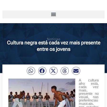
Notícias
Cultura negra está cada vez mais presente
entre os jovens
A cultura
afro está,
cada vez
mais,
presente no
visual, nas
preferências
musicais,