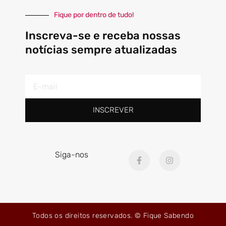
Fique por dentro de tudo!
Inscreva-se e receba nossas
notícias sempre atualizadas
E-
mail
INSCREVER
F
I
Siga-nos
a
n
c
s
e
t
b
a
o
g
o
r
k
a
Todos os direitos reservados. © Fique Sabendo
-
m