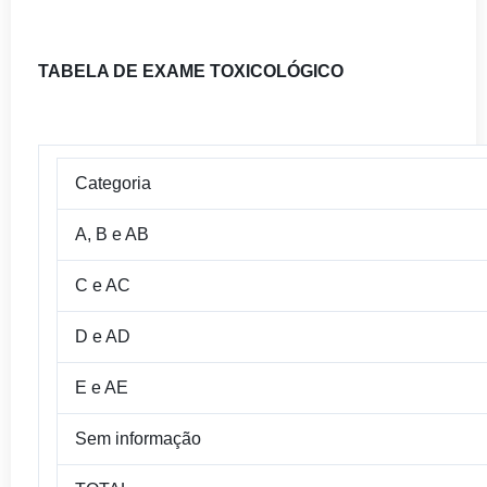
TABELA DE EXAME TOXICOLÓGICO
Categoria
A, B e AB
C e AC
D e AD
E e AE
Sem informação