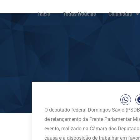
Início
Todas Notícias
Colunistas
O deputado federal Domingos Sávio (PSDB-M
de relançamento da Frente Parlamentar Mi
evento, realizado na Câmara dos Deputados
causa e a disposição de trabalhar em favor 