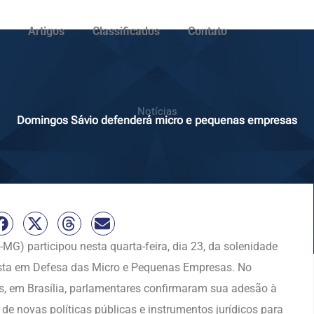
Artigos
Classificados
Contato
Notícias
Domingos Sávio defenderá micro e pequenas empresas
G) participou nesta quarta-feira, dia 23, da solenidade
sta em Defesa das Micro e Pequenas Empresas. No
, em Brasília, parlamentares confirmaram sua adesão à
de novas políticas públicas e instrumentos jurídicos para