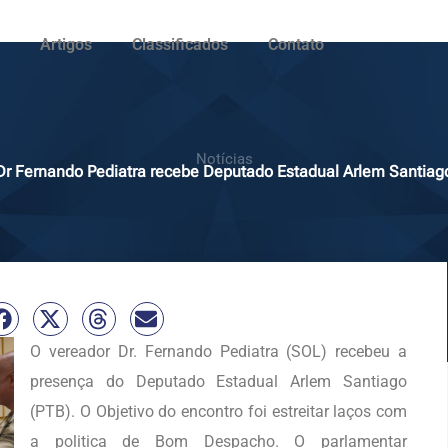
Artigos
Classificados
Contato
Notícias
Dr Fernando Pediatra recebe Deputado Estadual Arlem Santiag
O vereador Dr. Fernando Pediatra (SOL) recebeu a
presença do Deputado Estadual Arlem Santiago
(PTB). O Objetivo do encontro foi estreitar laços com
a politica de Bom Despacho. O parlamentar