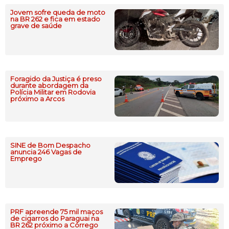
Jovem sofre queda de moto
na BR 262 e fica em estado
grave de saúde
Foragido da Justiça é preso
durante abordagem da
Polícia Militar em Rodovia
próximo a Arcos
SINE de Bom Despacho
anuncia 246 Vagas de
Emprego
PRF apreende 75 mil maços
de cigarros do Paraguai na
BR 262 próximo a Córrego