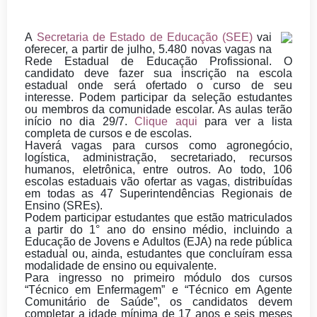
A
Secretaria de Estado de Educação (SEE)
vai
oferecer, a partir de julho, 5.480 novas vagas na
Rede Estadual de Educação Profissional. O
candidato deve fazer sua inscrição na escola
estadual onde será ofertado o curso de seu
interesse. Podem participar da seleção estudantes
ou membros da comunidade escolar. As aulas terão
início no dia 29/7.
Clique aqui
para ver a lista
completa de cursos e de escolas.
Haverá vagas para cursos como agronegócio,
logística, administração, secretariado, recursos
humanos, eletrônica, entre outros. Ao todo, 106
escolas estaduais vão ofertar as vagas
,
distribuídas
em todas as 47 Superintendências Regionais de
Ensino (SREs).
Podem participar estudantes que estão matriculados
a partir do 1° ano do ensino médio, incluindo a
Educação de Jovens e Adultos (EJA) na rede pública
estadual ou, ainda, estudantes que concluíram essa
modalidade de ensino ou equivalente.
Para ingresso no primeiro módulo dos cursos
“Técnico em Enfermagem” e “Técnico em Agente
Comunitário de Saúde”, os candidatos devem
completar a idade mínima de 17 anos e seis meses