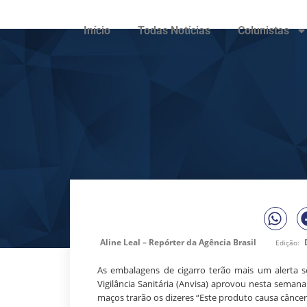
Início
Todas Notícias
Colunistas
Aline Leal – Repórter da Agência Brasil
Edição:
As embalagens de cigarro terão mais um alerta s
Vigilância Sanitária (Anvisa) aprovou nesta seman
maços trarão os dizeres “Este produto causa câncer