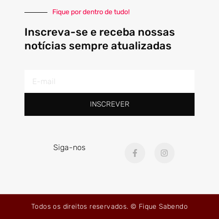
Fique por dentro de tudo!
Inscreva-se e receba nossas
notícias sempre atualizadas
E-
mail
INSCREVER
F
I
Siga-nos
a
n
c
s
e
t
b
a
o
g
o
r
k
a
Todos os direitos reservados. © Fique Sabendo
-
m
f