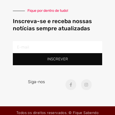
Fique por dentro de tudo!
Inscreva-se e receba nossas
notícias sempre atualizadas
E-
mail
INSCREVER
F
I
Siga-nos
a
n
c
s
e
t
b
a
o
g
o
r
k
a
Todos os direitos reservados. © Fique Sabendo
-
m