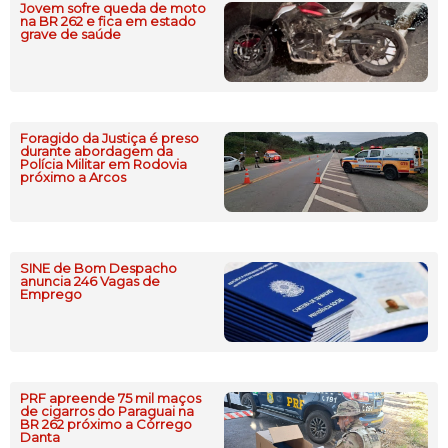
Jovem sofre queda de moto
na BR 262 e fica em estado
grave de saúde
Foragido da Justiça é preso
durante abordagem da
Polícia Militar em Rodovia
próximo a Arcos
SINE de Bom Despacho
anuncia 246 Vagas de
Emprego
PRF apreende 75 mil maços
de cigarros do Paraguai na
BR 262 próximo a Córrego
Danta