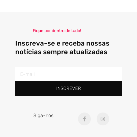
Fique por dentro de tudo!
Inscreva-se e receba nossas
notícias sempre atualizadas
E-
mail
INSCREVER
F
I
Siga-nos
a
n
c
s
e
t
b
a