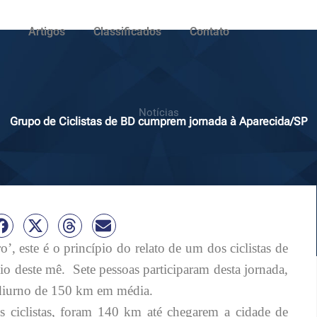
Artigos
Classificados
Contato
Notícias
Grupo de Ciclistas de BD cumprem jornada à Aparecida/SP
’, este é o princípio do relato de um dos ciclistas de
io deste mê.
Sete pessoas participaram desta jornada,
 diurno de 150 km em média.
s ciclistas, foram 140 km até chegarem a cidade de