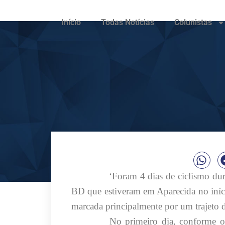
Início
Todas Notícias
Colunistas
‘Foram 4 dias de ciclismo duro
BD que estiveram em Aparecida no iníc
marcada principalmente por um trajeto
No primeiro dia, conforme o