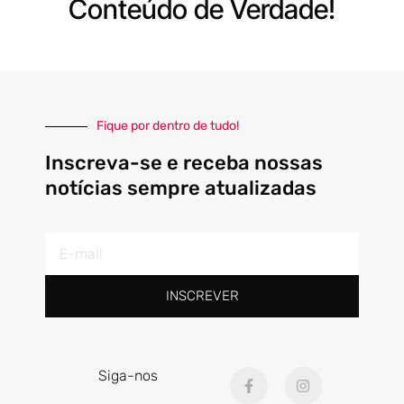
Conteúdo de Verdade!
Fique por dentro de tudo!
Inscreva-se e receba nossas
notícias sempre atualizadas
E-
mail
INSCREVER
F
I
Siga-nos
a
n
c
s