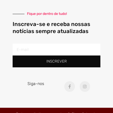
Fique por dentro de tudo!
Inscreva-se e receba nossas
notícias sempre atualizadas
E-
mail
INSCREVER
F
I
Siga-nos
a
n
c
s
e
t
b
a
o
g
o
r
k
a