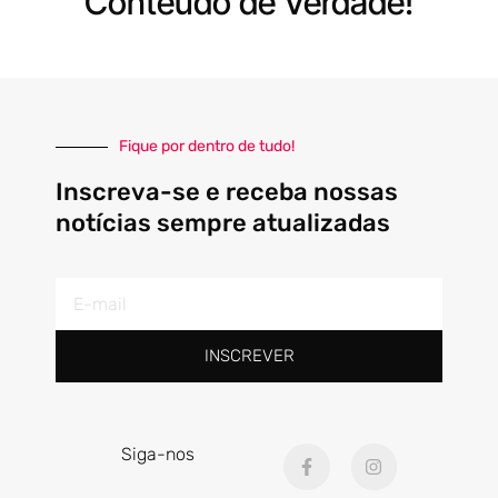
Conteúdo de Verdade!
Fique por dentro de tudo!
Inscreva-se e receba nossas
notícias sempre atualizadas
E-
mail
INSCREVER
F
I
Siga-nos
a
n
c
s