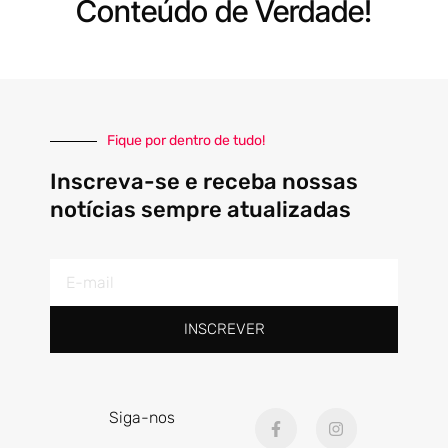
Conteúdo de Verdade!
Fique por dentro de tudo!
Inscreva-se e receba nossas
notícias sempre atualizadas
E-
mail
INSCREVER
F
I
Siga-nos
a
n
c
s