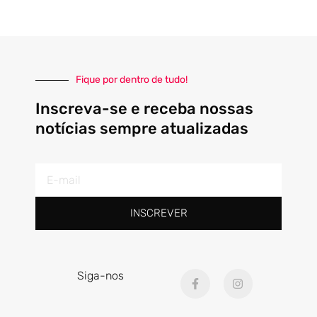
Fique por dentro de tudo!
Inscreva-se e receba nossas
notícias sempre atualizadas
E-
mail
INSCREVER
F
I
Siga-nos
a
n
c
s
e
t