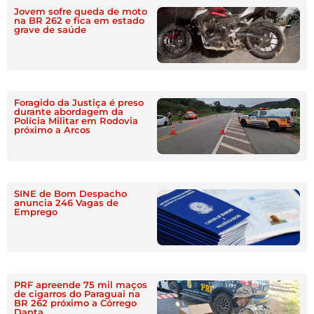
Jovem sofre queda de moto
na BR 262 e fica em estado
grave de saúde
Foragido da Justiça é preso
durante abordagem da
Polícia Militar em Rodovia
próximo a Arcos
SINE de Bom Despacho
anuncia 246 Vagas de
Emprego
PRF apreende 75 mil maços
de cigarros do Paraguai na
BR 262 próximo a Córrego
Danta