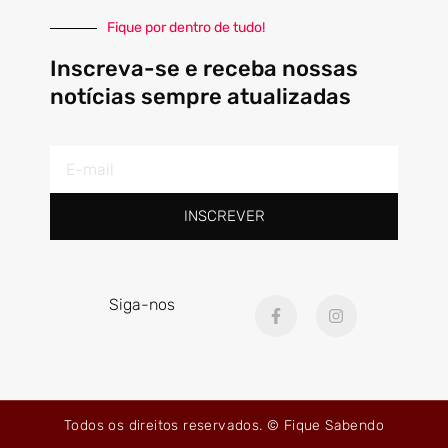
Fique por dentro de tudo!
Inscreva-se e receba nossas
notícias sempre atualizadas
E-
mail
INSCREVER
F
I
Siga-nos
a
n
c
s
e
t
b
a
o
g
o
r
k
a
Todos os direitos reservados. © Fique Sabendo
-
m
f