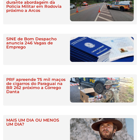
durante abordagem da
Polícia Militar em Rodovia
próximo a Arcos
SINE de Bom Despacho
anuncia 246 Vagas de
Emprego
PRF apreende 75 mil maços
de cigarros do Paraguai na
BR 262 próximo a Córrego
Danta
MAIS UM DIA OU MENOS
UM DIA?