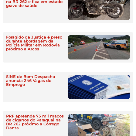
na BR 262 e fica em estado
grave de saúde
Foragido da Justiça é preso
durante abordagem da
Polícia Militar em Rodovia
próximo a Arcos
SINE de Bom Despacho
anuncia 246 Vagas de
Emprego
PRF apreende 75 mil maços
de cigarros do Paraguai na
BR 262 próximo a Córrego
Danta