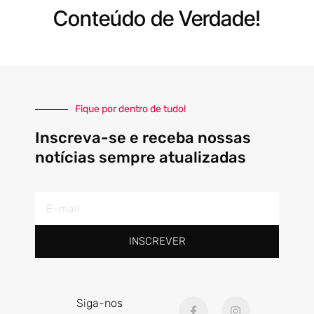
Conteúdo de Verdade!
Fique por dentro de tudo!
Inscreva-se e receba nossas
notícias sempre atualizadas
E-
mail
INSCREVER
F
I
Siga-nos
a
n