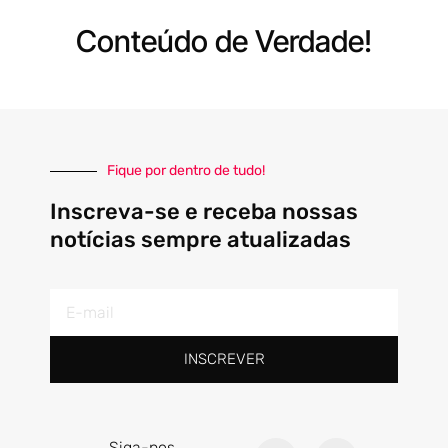
Conteúdo de Verdade!
Fique por dentro de tudo!
Inscreva-se e receba nossas
notícias sempre atualizadas
E-
mail
INSCREVER
F
I
Siga-nos