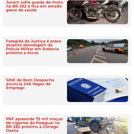
Jovem sofre queda de moto
na BR 262 e fica em estado
grave de saúde
Foragido da Justiça é preso
durante abordagem da
Polícia Militar em Rodovia
próximo a Arcos
SINE de Bom Despacho
anuncia 246 Vagas de
Emprego
PRF apreende 75 mil maços
de cigarros do Paraguai na
BR 262 próximo a Córrego
Danta