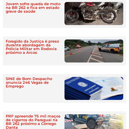
Jovem sofre queda de moto
na BR 262 e fica em estado
grave de saúde
Foragido da Justiça é preso
durante abordagem da
Polícia Militar em Rodovia
próximo a Arcos
SINE de Bom Despacho
anuncia 246 Vagas de
Emprego
PRF apreende 75 mil maços
de cigarros do Paraguai na
BR 262 próximo a Córrego
Danta