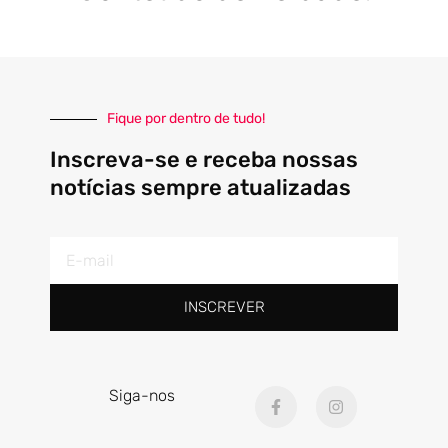
Fique por dentro de tudo!
Inscreva-se e receba nossas
notícias sempre atualizadas
E-
mail
INSCREVER
F
I
Siga-nos
a
n
c
s
e
t