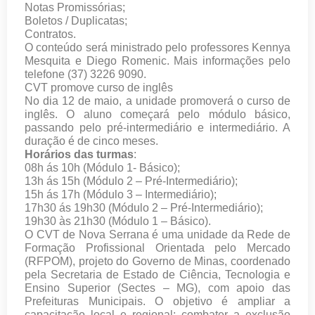
Notas Promissórias;
Boletos / Duplicatas;
Contratos.
O conteúdo será ministrado pelo professores Kennya
Mesquita e Diego Romenic. Mais informações pelo
telefone (37) 3226 9090.
CVT promove curso de inglês
No dia 12 de maio, a unidade promoverá o curso de
inglês. O aluno começará pelo módulo básico,
passando pelo pré-intermediário e intermediário. A
duração é de cinco meses.
Horários das turmas
:
08h ás 10h (Módulo 1- Básico);
13h ás 15h (Módulo 2 – Pré-Intermediário);
15h ás 17h (Módulo 3 – Intermediário);
17h30 ás 19h30 (Módulo 2 – Pré-Intermediário);
19h30 às 21h30 (Módulo 1 – Básico).
O CVT de Nova Serrana é uma unidade da Rede de
Formação Profissional Orientada pelo Mercado
(RFPOM), projeto do Governo de Minas, coordenado
pela Secretaria de Estado de Ciência, Tecnologia e
Ensino Superior (Sectes – MG), com apoio das
Prefeituras Municipais. O objetivo é ampliar a
capacitação local e regional; combater a exclusão