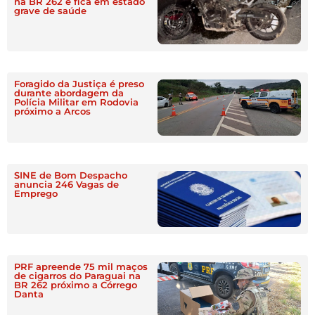
na BR 262 e fica em estado
grave de saúde
Foragido da Justiça é preso
durante abordagem da
Polícia Militar em Rodovia
próximo a Arcos
SINE de Bom Despacho
anuncia 246 Vagas de
Emprego
PRF apreende 75 mil maços
de cigarros do Paraguai na
BR 262 próximo a Córrego
Danta