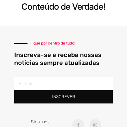
Conteúdo de Verdade!
Fique por dentro de tudo!
Inscreva-se e receba nossas
notícias sempre atualizadas
E-
mail
INSCREVER
F
I
Siga-nos
a
n