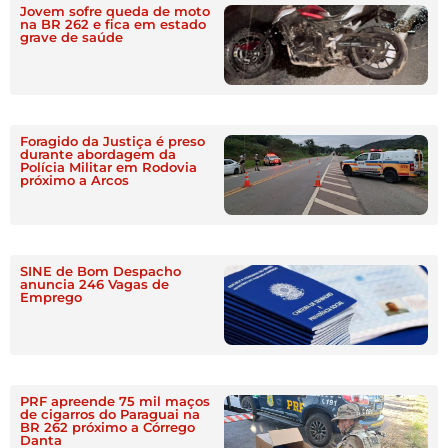
Jovem sofre queda de moto
na BR 262 e fica em estado
grave de saúde
Foragido da Justiça é preso
durante abordagem da
Polícia Militar em Rodovia
próximo a Arcos
SINE de Bom Despacho
anuncia 246 Vagas de
Emprego
PRF apreende 75 mil maços
de cigarros do Paraguai na
BR 262 próximo a Córrego
Danta