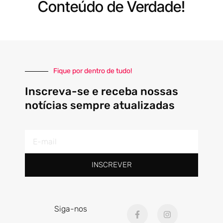
Conteúdo de Verdade!
Fique por dentro de tudo!
Inscreva-se e receba nossas
notícias sempre atualizadas
E-
mail
INSCREVER
F
I
Siga-nos
a
n