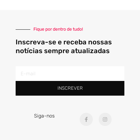
Fique por dentro de tudo!
Inscreva-se e receba nossas
notícias sempre atualizadas
E-
mail
INSCREVER
F
I
Siga-nos
a
n
c
s
e
t
b
a