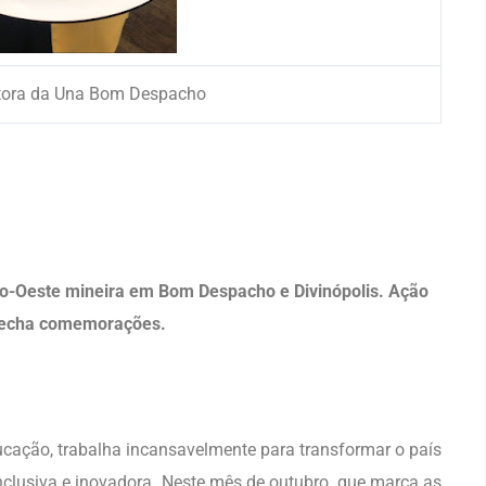
retora da Una Bom Despacho
tro-Oeste mineira em Bom Despacho e Divinópolis. Ação
 fecha comemorações.
ucação, trabalha incansavelmente para transformar o país
clusiva e inovadora. Neste mês de outubro, que marca as