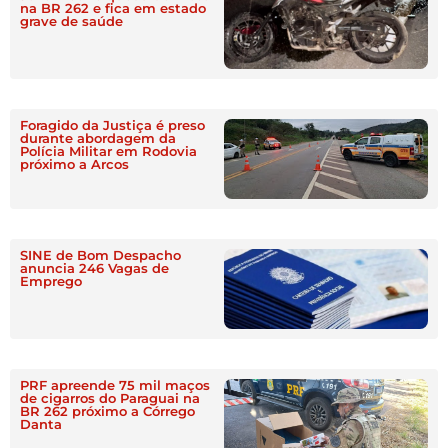
na BR 262 e fica em estado
grave de saúde
Foragido da Justiça é preso
durante abordagem da
Polícia Militar em Rodovia
próximo a Arcos
SINE de Bom Despacho
anuncia 246 Vagas de
Emprego
PRF apreende 75 mil maços
de cigarros do Paraguai na
BR 262 próximo a Córrego
Danta