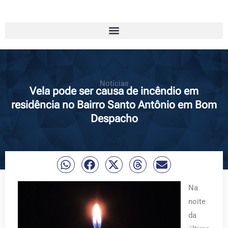
Notícias
Vela pode ser causa de incêndio em
residência no Bairro Santo Antônio em Bom
Despacho
Na
noite
da