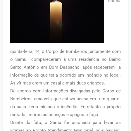
última
quinta-feira, 14, o Corpo de Bombeiros juntamente com
o Samu compareceram à uma residência no Bairro
Santo Antônio em Bom Despacho, após receberem a
informação de que teria ocorrido um incêndio no local.
As vítimas eram um casal e mais duas crianças.
De acordo com informações divulgadas pelo Corpo de
Bombeiros, uma vela que estava acesa em um quarto
da casa teria iniciado o incêndio. Entretanto o próprio
morador, retirou as crianças e apagou o fogo.
Diante do fato, o Samu foi acionado para levar as
vítimas ao Pronto Atendimento Municipal, pois haviam