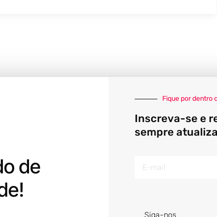
Fique por dentro 
Inscreva-se e r
sempre atualiz
do de
E-
mail
de!
Siga-nos