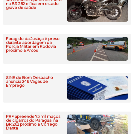
na BR 262 e fica em estado
grave de saúde
Foragido da Justiça é preso
durante abordagem da
Polícia Militar em Rodovia
próximo a Arcos
SINE de Bom Despacho
anuncia 246 Vagas de
Emprego
PRF apreende 75 mil maços
de cigarros do Paraguai na
BR 262 próximo a Córrego
Danta