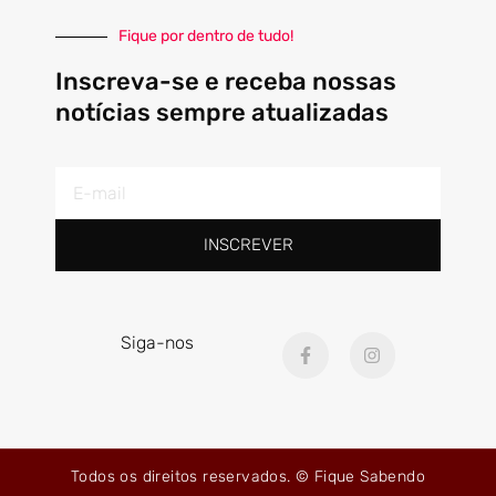
Fique por dentro de tudo!
Inscreva-se e receba nossas
notícias sempre atualizadas
E-
mail
INSCREVER
F
I
Siga-nos
a
n
c
s
e
t
b
a
o
g
o
r
k
a
Todos os direitos reservados. © Fique Sabendo
-
m