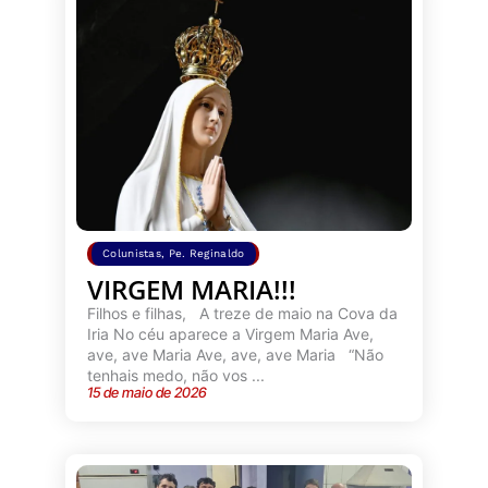
Colunistas
,
Pe. Reginaldo
VIRGEM MARIA!!!
Filhos e filhas, A treze de maio na Cova da
Iria No céu aparece a Virgem Maria Ave,
ave, ave Maria Ave, ave, ave Maria “Não
tenhais medo, não vos ...
15 de maio de 2026