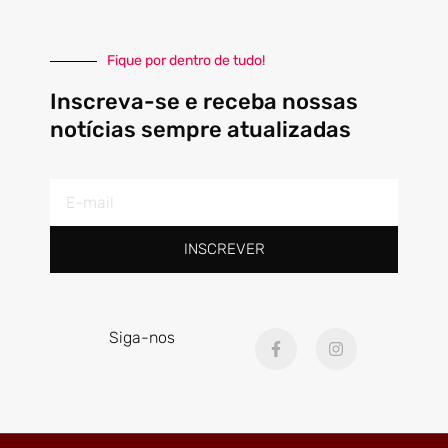
Fique por dentro de tudo!
Inscreva-se e receba nossas
notícias sempre atualizadas
E-
mail
INSCREVER
F
I
Siga-nos
a
n
c
s
e
t
b
a
o
g
o
r
k
a