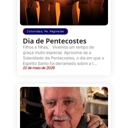
Colunistas
,
Pe. Reginaldo
Dia de Pentecostes
Filhos e filhas, Vivemos um tempo de
graça muito especial. Aproxima-se a
Solenidade de Pentecostes, o dia em que o
Espírito Santo foi derramado sobre a I...
22 de maio de 2026