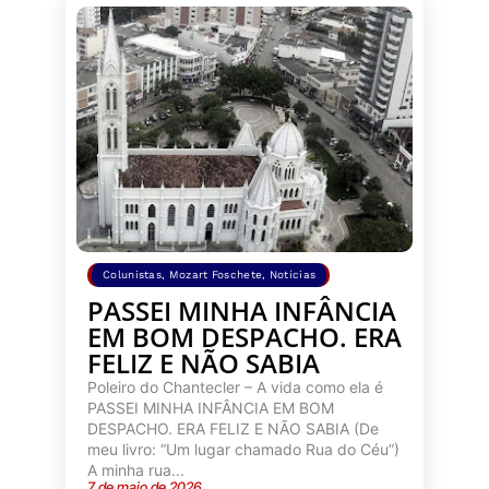
Colunistas
,
Mozart Foschete
,
Notícias
PASSEI MINHA INFÂNCIA
EM BOM DESPACHO. ERA
FELIZ E NÃO SABIA
Poleiro do Chantecler – A vida como ela é
PASSEI MINHA INFÂNCIA EM BOM
DESPACHO. ERA FELIZ E NÃO SABIA (De
meu livro: “Um lugar chamado Rua do Céu”)
A minha rua...
7 de maio de 2026