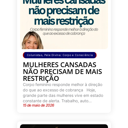
Colunistas
,
Pele Divina: Corpo e Consciência
MULHERES CANSADAS
NÃO PRECISAM DE MAIS
RESTRIÇÃO
Corpo feminino responde melhor à direção
do que ao excesso de cobrança Hoje,
grande parte das mulheres vive em estado
constante de alerta. Trabalho, auto...
15 de maio de 2026