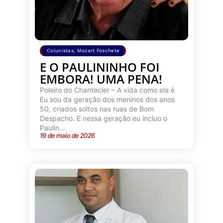
Colunistas
,
Mozart Foschete
E O PAULININHO FOI
EMBORA! UMA PENA!
Poleiro do Chantecler – A vida como ela é
Eu sou da geração dos meninos dos anos
50, criados soltos nas ruas de Bom
Despacho. E nessa geração eu incluo o
Paulin...
19 de maio de 2026